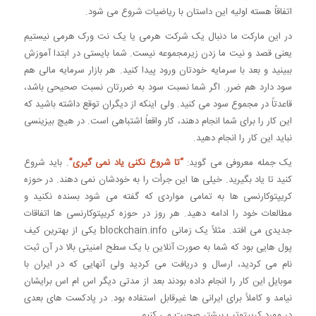
اتفاقاً هسته اولیه این داستان با ریاضیات شروع می شود.
در این مارکت ما دنبال یک شرکت هرمی یا یک نت ورک هرمی نیستیم
یعنی قصد و نیت ما زدن زیرمجموعه نیست. شما بایستی در ابتدا آموزش
ببینید و بعد با سرمایه خودتان ورود پیدا کنید. هر بازار سرمایه مالی هم
سود دارد هم ضرر. اگر شما نسبت سود به ضررتان نسبت صحیحی باشد،
قاعدتاً در مجموع سود می کنید. ولی اینکه از دیگران توقع داشته باشید که
این کار را برای شما انجام دهند، کار واقعاً اشتباهی است. در هیچ بیزینسی
نباید این کار را انجام دهید.
یک جمله معروفی می گوید:
“تا شروع نکنی یاد نمی گیری”
. باید شروع
کنید تا یاد بگیرید. خیلی ها این جرأت را به خودشان نمی دهند. در حوزه
کریپتوکارنسی ها به تمامی مواردی که گفته می شود بسنده نکنید و
مطالعات خود را ادامه دهید. هر روز در حوزه کریپتوکارنسی ها اتفاقات
جدیدی می افتد. مثلاً یک زمانی blockchain.info یکی از بهترین کیف
پول هایی بود که شما به صورت آنلاین با یک سطح امنیتی بالا در آن ثبت
نام می کردید، ارسال و دریافت می کردید ولی آنهایی که در ایران با
موبایل این کار را انجام داده بودند بعد از مدتی دیگر اس ام اس برایشان
نیامد و کاملاً برای ایرانی ها غیرقابل استفاده بود. در پادکست های بعدی
در مورد کریپتوتب بیشتر صحبت می کنیم.