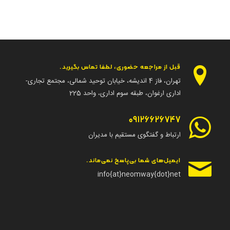
قبل از مراجعه حضوری، لطفا تماس بگیرید.
تهران، فاز 4 اندیشه، خیابان توحید شمالی، مجتمع تجاری-
اداری ارغوان، طبقه سوم اداری، واحد 225
09126626747
ارتباط و گفتگوی مستقیم با مدیران
ایمیل‌های شما بی‌پاسخ نمی‌ماند.
info{at}neomway{dot}net