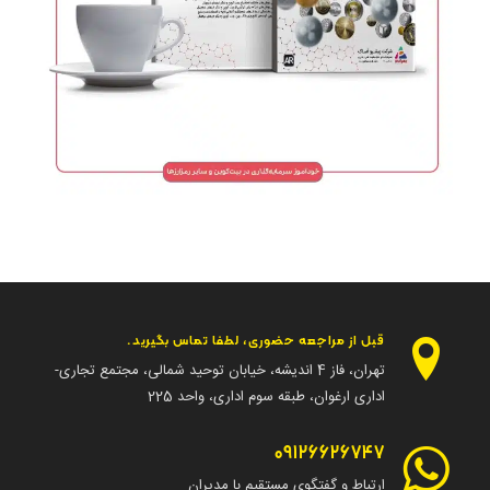
قبل از مراجعه حضوری، لطفا تماس بگیرید.
تهران، فاز 4 اندیشه، خیابان توحید شمالی، مجتمع تجاری-
اداری ارغوان، طبقه سوم اداری، واحد 225
09126626747
ارتباط و گفتگوی مستقیم با مدیران